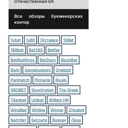
Отечественная БК
Все обзоры букмекерских
контор
1xbet
1xBit
1Хставка
10Bet
188bet
Bet365
Betfair
BetRedKings
BetStars
BizonBet
Bwin
Gamebookers
Onebett
Parimatch
Pinnacle
Rivalo
SBOBET
Sportingbet
The Greek
Titanbet
Unibet
William Hill
WindBet
Winline
Winner
Zirkabet
Балтбет
Бетсити
Вулкан
Леон