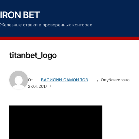
IRON BET
Железные ставки в проверенных конторах
titanbet_logo
От
ВАСИЛИЙ САМОЙЛОВ
Опубликовано
27.01.2017