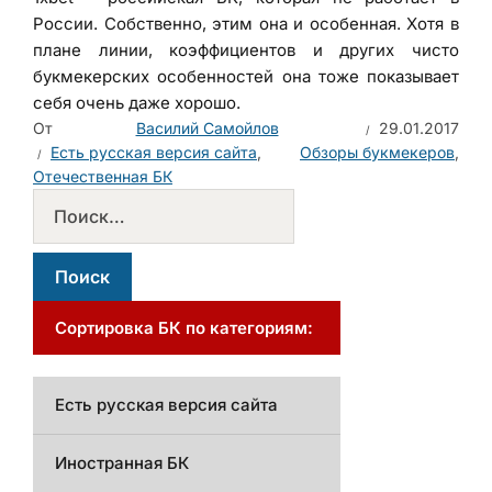
России. Собственно, этим она и особенная. Хотя в
плане линии, коэффициентов и других чисто
букмекерских особенностей она тоже показывает
себя очень даже хорошо.
От
Василий Самойлов
29.01.2017
Есть русская версия сайта
,
Обзоры букмекеров
,
Отечественная БК
Сортировка БК по категориям:
Есть русская версия сайта
Иностранная БК