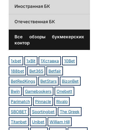
Иностранная БК
Отечественная БК
Все обзоры букмекерских
контор
1xbet
1xBit
1Хставка
10Bet
188bet
Bet365
Betfair
BetRedKings
BetStars
BizonBet
Bwin
Gamebookers
Onebett
Parimatch
Pinnacle
Rivalo
SBOBET
Sportingbet
The Greek
Titanbet
Unibet
William Hill