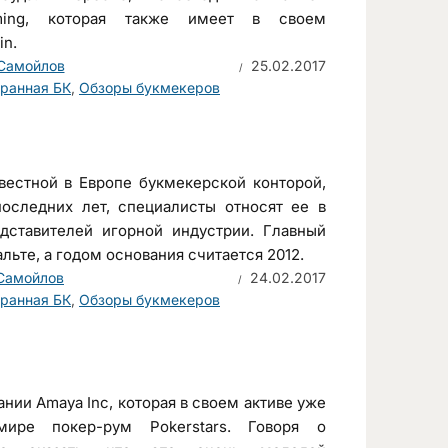
aming, которая также имеет в своем
in.
Самойлов
25.02.2017
ранная БК
,
Обзоры букмекеров
звестной в Европе букмекерской конторой,
оследних лет, специалисты относят ее в
дставителей игорной индустрии. Главный
ьте, а годом основания считается 2012.
Самойлов
24.02.2017
ранная БК
,
Обзоры букмекеров
ании Amaya Inc, которая в своем активе уже
ире покер-рум Pokerstars. Говоря о