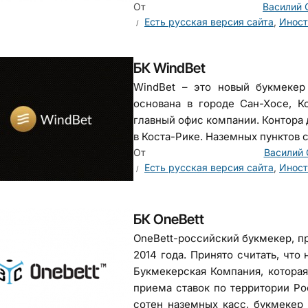
От
Василий 
Есть русская версия сайта
,
Иност
БК WindBet
WindBet – это новый букмекер
основана в городе Сан-Хосе, К
главный офис компании. Контора 
в Коста-Рике. Наземных пунктов с
От
Василий
Есть русская версия сайта
,
Иност
БК OneBett
OneBett-российский букмекер, п
2014 года. Принято считать, что
Букмекерская Компания, которая
приема ставок по территории Ро
сотен наземных касс, букмекер 