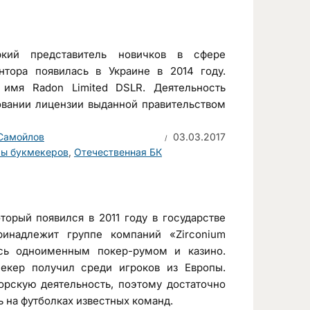
кий представитель новичков в сфере
нтора появилась в Украине в 2014 году.
 имя Radon Limited DSLR. Деятельность
овании лицензии выданной правительством
Самойлов
03.03.2017
ы букмекеров
,
Отечественная БК
торый появился в 2011 году в государстве
ринадлежит группе компаний «Zirconium
лась одноименным покер-румом и казино.
екер получил среди игроков из Европы.
орскую деятельность, поэтому достаточно
ь на футболках известных команд.