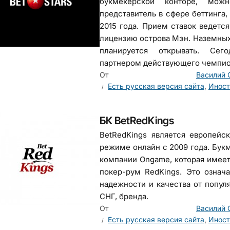
букмекерской конторе, мож
представитель в сфере беттинга,
2015 года. Прием ставок ведется
лицензию острова Мэн. Наземных 
планируется открывать. Сег
партнером действующего чемпион
От
Василий 
Есть русская версия сайта
,
Иност
БК BetRedKings
BetRedKings является европейск
режиме онлайн с 2009 года. Бук
компании Ongame, которая имеет
покер-рум RedKings. Это означа
надежности и качества от популя
СНГ, бренда.
От
Василий 
Есть русская версия сайта
,
Иност