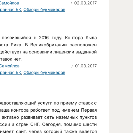
Самойлов
02.03.2017
ранная БК
,
Обзоры букмекеров
 появившийся в 2016 году. Контора была
оста Рика. В Великобритании расположен
действует на основании лицензии выданной
тавок нет.
 Самойлов
01.03.2017
ранная БК
,
Обзоры букмекеров
редоставляющий услуги по приему ставок с
 наша контора работает под именем Первая
 активно развивает сеть наземных пунктов
ссии и стран СНГ. Сегодня, помимо шести
имеет сайт, через который также ведется