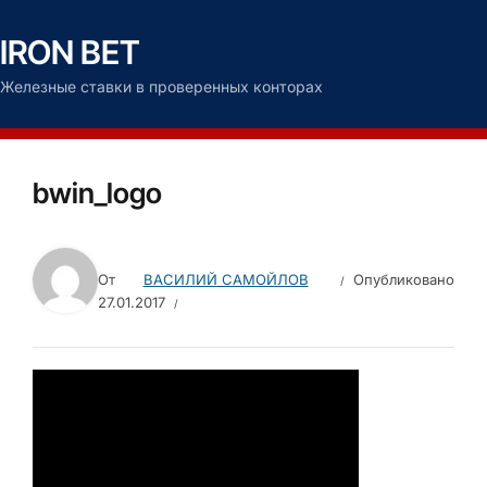
IRON BET
Железные ставки в проверенных конторах
bwin_logo
От
ВАСИЛИЙ САМОЙЛОВ
Опубликовано
27.01.2017