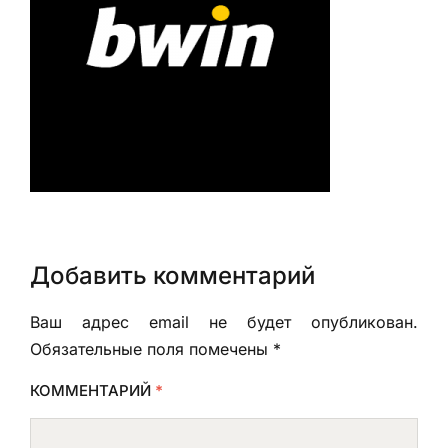
Добавить комментарий
Ваш адрес email не будет опубликован.
Обязательные поля помечены
*
КОММЕНТАРИЙ
*