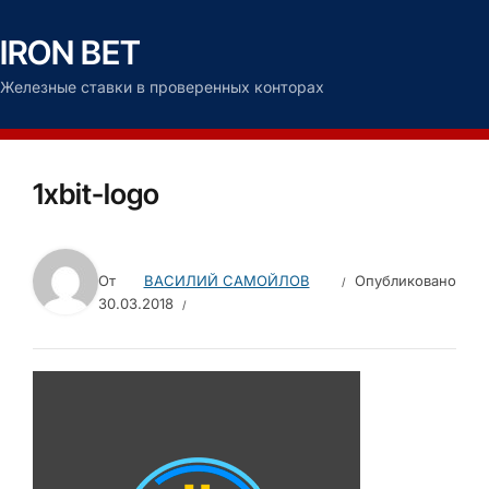
IRON BET
Железные ставки в проверенных конторах
1xbit-logo
От
ВАСИЛИЙ САМОЙЛОВ
Опубликовано
30.03.2018