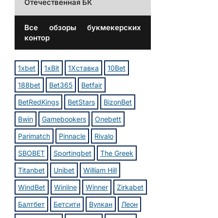
Отечественная БК
Все обзоры букмекерских
контор
1xbet
1xBit
1Хставка
10Bet
188bet
Bet365
Betfair
BetRedKings
BetStars
BizonBet
Bwin
Gamebookers
Onebett
Parimatch
Pinnacle
Rivalo
SBOBET
Sportingbet
The Greek
Titanbet
Unibet
William Hill
WindBet
Winline
Winner
Zirkabet
Балтбет
Бетсити
Вулкан
Леон