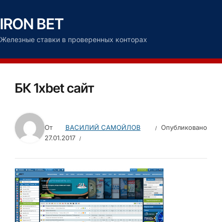
IRON BET
Железные ставки в проверенных конторах
БК 1xbet сайт
От
ВАСИЛИЙ САМОЙЛОВ
Опубликовано
27.01.2017